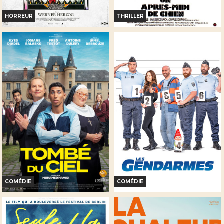
HORREUR
THRILLER
NOSFERATU, FANTÔME DE LA
UN APRÈS-MIDI DE CHIEN
NUIT
Horaires et Infos
Horaires et Infos
Bande-annonce
Bande-annonce
Réservation
Réservation
TOUT PUBLIC
TOUT PUBLIC
COMÉDIE
COMÉDIE
TOMBÉ DU CIEL
LES GENDARMES