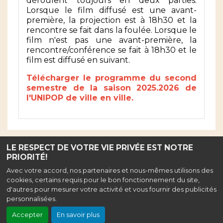
déroulent toujours en deux parties.
Lorsque le film diffusé est une avant-
première, la projection est à 18h30 et la
rencontre se fait dans la foulée. Lorsque le
film n'est pas une avant-première, la
rencontre/conférence se fait à 18h30 et le
film est diffusé en suivant.
Télécharger le programme du second
semestre de la saison 2025.2026 de
l'UNIPOP de ville en ville.
LE RESPECT DE VOTRE VIE PRIVÉE EST NOTRE
PRIORITÉ!
Haut de page
Avec votre accord, nos partenaires et nous-mêmes utilisons des
cookies, certains requis pour le bon fonctionnement du site,
Association ciné liberty
, Rue de la Fraternité, 47500 Monsempron-Libos
d'autres pour mesurer votre activité et vous fournir des publicités
|
Mentions légales
|
Confidentialité
|
Contact
| Tel : 05 53 71 59 20
personnalisées.
Cinéma classé art et essai, labélisé jeune public, patrimoine et répertoire,
recherche et découverte
Accepter
En savoir plus
Création site internet www.erakys.com