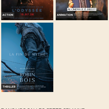
ACTION
ANIMATION
L'ODYSSÉE
KAYARA, PRINCESSE INCA
Horaires et Infos
Horaires et Infos
Bande-annonce
Bande-annonce
Réservation
Réservation
INT. -12ans
TOUT PUBLIC
VF
VOST
VF
THRILLER
ON L'APPELAIT ROBIN DES
BOIS