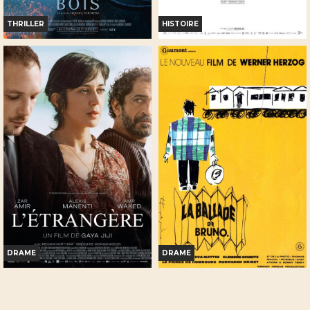
THRILLER
HISTOIRE
ON L'APPELAIT ROBIN DES
LA BATAILLE DE GAULLE -
BOIS
PARTIE 2 : J'ÉCRIS TON NOM
Horaires et Infos
Horaires et Infos
Bande-annonce
Bande-annonce
Réservation
Réservation
INT. -12ans
TOUT PUBLIC
VF
VF
DRAME
DRAME
L'ÉTRANGÈRE
LA BALLADE DE BRUNO