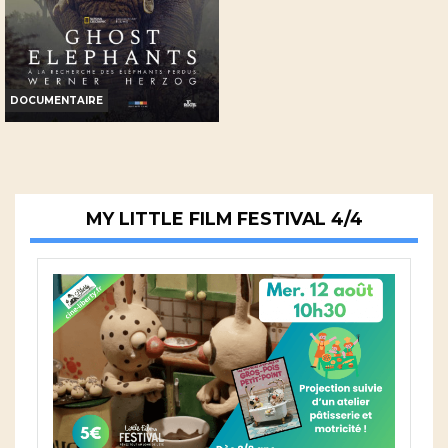
DOCUMENTAIRE
GHOST ELEPHANTS
Horaires et Infos
MY LITTLE FILM FESTIVAL 4/4
Bande-annonce
Réservation
TOUT PUBLIC