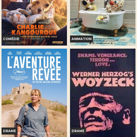
Réservation
Réservation
INT. -12ans
TOUT PUBLIC
COMÉDIE
ANIMATION
CHARLIE ET LES
LES NOUVELLES AVENTURES
KANGOUROUS
DE GROS-POIS ET PETIT-
POINT
Horaires et Infos
Horaires et Infos
Bande-annonce
Bande-annonce
Réservation
Réservation
TOUT PUBLIC
TOUT PUBLIC
DRAME
DRAME