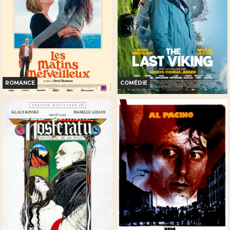
Bande-annonce
Réservation
Réservation
TOUT PUBLIC
TOUT PUBLIC
ROMANCE
COMÉDIE
LES MATINS MERVEILLEUX
THE LAST VIKING
Horaires et Infos
Horaires et Infos
Bande-annonce
Bande-annonce
Réservation
Réservation
TOUT PUBLIC
INT. -12ans