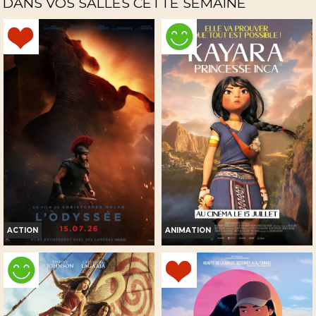
DANS VOS SALLES CETTE SEMAINE
Horaires et Infos
Bande-annonce
Réservation
INT. -12ans
VF
ACTION
ANIMATION
L'ODYSSÉE
KAYARA, PRINCESSE INCA
Horaires et Infos
Horaires et Infos