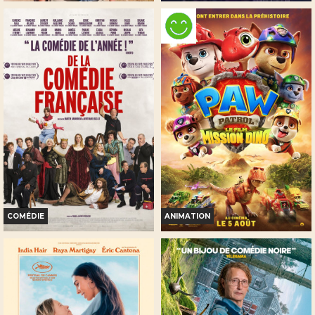
L'AVENTURE RÊVÉE
WOYZECK
Horaires et Infos
Horaires et Infos
Bande-annonce
Bande-annonce
Réservation
Réservation
TOUT PUBLIC
TOUT PUBLIC
COMÉDIE
ANIMATION
DE LA COMÉDIE-FRANÇAISE
LA PAT' PATROUILLE : LE FILM
MISSION DINO
Horaires et Infos
Horaires et Infos
Bande-annonce