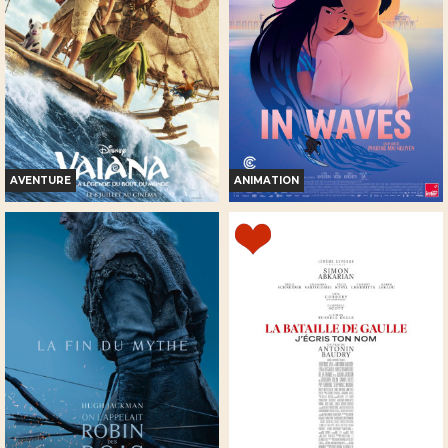
Bande-annonce
Bande-annonce
Réservation
Réservation
INT. -12ans
TOUT PUBLIC
VF
VOST
VF
AVENTURE
ANIMATION
VAIANA, LA LÉGENDE DU
IN WAVES
BOUT DU MONDE
Horaires et Infos
Horaires et Infos
Bande-annonce
Bande-annonce
Réservation
Réservation
TOUT PUBLIC
TOUT PUBLIC
VF
VF