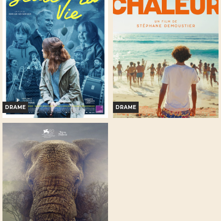
Horaires et Infos
Horaires et Infos
Bande-annonce
Bande-annonce
Réservation
Réservation
TOUT PUBLIC
TOUT PUBLIC
DRAME
DRAME
SEULE LA VIE
LA CHALEUR
Horaires et Infos
Horaires et Infos
Bande-annonce
Bande-annonce
Réservation
Réservation
TOUT PUBLIC
TOUT PUBLIC