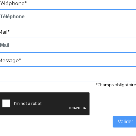
Téléphone*
Mail*
Message*
*Champs obligatoir
Valider