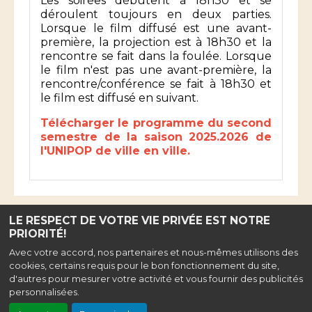
Les soirées débutent à 18h30 et se
déroulent toujours en deux parties.
Lorsque le film diffusé est une avant-
première, la projection est à 18h30 et la
rencontre se fait dans la foulée. Lorsque
le film n'est pas une avant-première, la
rencontre/conférence se fait à 18h30 et
le film est diffusé en suivant.
Télécharger le programme du second
semestre de la saison 2025.2026 de
l'UNIPOP de ville en ville.
LE RESPECT DE VOTRE VIE PRIVÉE EST NOTRE
PRIORITÉ!
Haut de page
Avec votre accord, nos partenaires et nous-mêmes utilisons des
cookies, certains requis pour le bon fonctionnement du site,
Association ciné liberty
, Rue de la Fraternité, 47500 Monsempron-Libos
d'autres pour mesurer votre activité et vous fournir des publicités
|
Mentions légales
|
Confidentialité
|
Contact
| Tel : 05 53 71 59 20
personnalisées.
Cinéma classé art et essai, labélisé jeune public, patrimoine et répertoire,
recherche et découverte