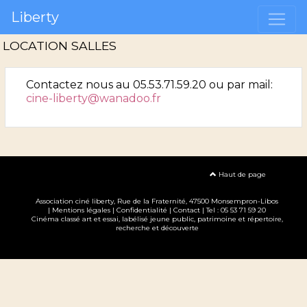
Liberty
LOCATION SALLES
Contactez nous au 05.53.71.59.20 ou par mail:
cine-liberty@wanadoo.fr
Haut de page
Association ciné liberty
, Rue de la Fraternité, 47500 Monsempron-Libos
|
Mentions légales
|
Confidentialité
|
Contact
| Tel : 05 53 71 59 20
Cinéma classé art et essai, labélisé jeune public, patrimoine et répertoire,
recherche et découverte
Création site internet www.erakys.com