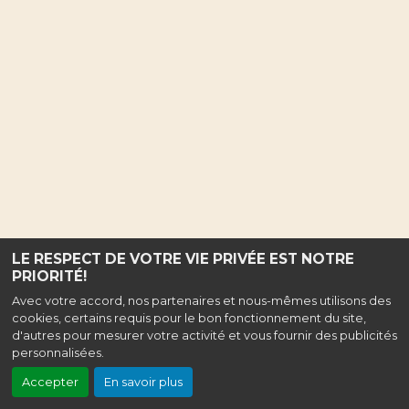
LE RESPECT DE VOTRE VIE PRIVÉE EST NOTRE
PRIORITÉ!
Avec votre accord, nos partenaires et nous-mêmes utilisons des
cookies, certains requis pour le bon fonctionnement du site,
d'autres pour mesurer votre activité et vous fournir des publicités
personnalisées.
Accepter
En savoir plus