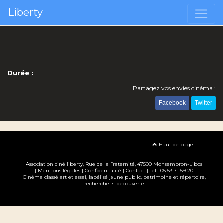
Liberty
Durée :
Partagez vos envies cinéma :
Facebook
Twitter
Haut de page
Association ciné liberty
, Rue de la Fraternité, 47500 Monsempron-Libos
|
Mentions légales
|
Confidentialité
|
Contact
| Tel : 05 53 71 59 20
Cinéma classé art et essai, labélisé jeune public, patrimoine et répertoire,
recherche et découverte
Création site internet www.erakys.com