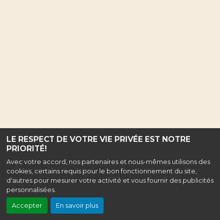
LE RESPECT DE VOTRE VIE PRIVÉE EST NOTRE
PRIORITÉ!
Avec votre accord, nos partenaires et nous-mêmes utilisons des
cookies, certains requis pour le bon fonctionnement du site,
d'autres pour mesurer votre activité et vous fournir des publicités
personnalisées.
Accepter
En savoir plus