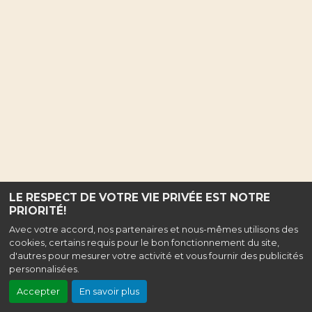
LE RESPECT DE VOTRE VIE PRIVÉE EST NOTRE
PRIORITÉ!
Avec votre accord, nos partenaires et nous-mêmes utilisons des
cookies, certains requis pour le bon fonctionnement du site,
d'autres pour mesurer votre activité et vous fournir des publicités
personnalisées.
Accepter
En savoir plus