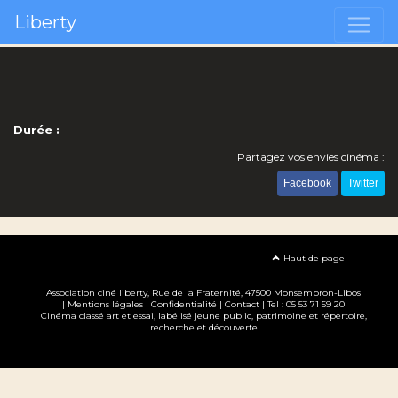
Liberty
Durée :
Partagez vos envies cinéma :
Facebook
Twitter
Haut de page
Association ciné liberty
, Rue de la Fraternité, 47500 Monsempron-Libos
|
Mentions légales
|
Confidentialité
|
Contact
| Tel : 05 53 71 59 20
Cinéma classé art et essai, labélisé jeune public, patrimoine et répertoire,
recherche et découverte
Création site internet www.erakys.com