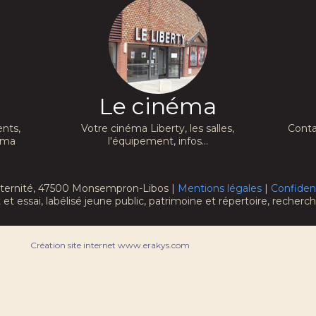
Le cinéma
nts,
Votre cinéma Liberty, les salles,
Conta
néma
l'équipement, infos...
raternité, 47500 Monsempron-Libos |
Mentions légales
|
Confident
 et essai, labélisé jeune public, patrimoine et répertoire, recher
Création site internet www.erakys.com