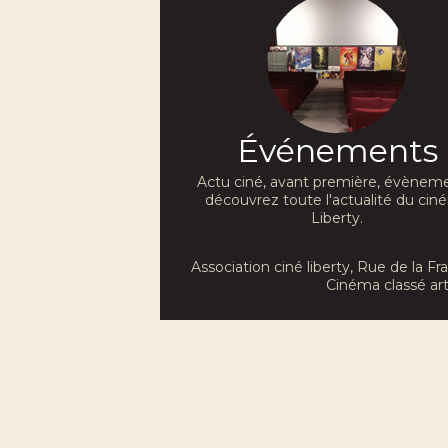
Événements
Actu ciné, avant première, évèneme
découvrez toute l'actualité du ci
Liberty.
Association ciné liberty
, Rue de la F
Cinéma classé art