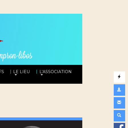
|
|
FS
LE LIEU
L’ASSOCIATION