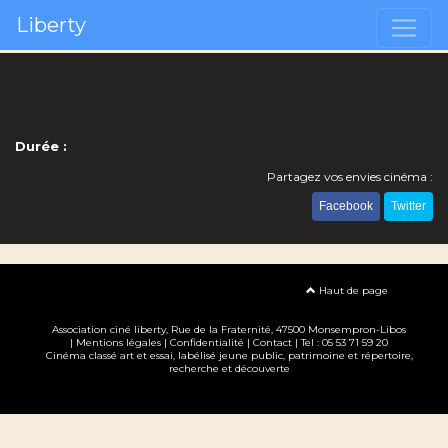
Liberty
Durée :
Partagez vos envies cinéma :
Facebook
Twitter
Haut de page
Association ciné liberty
, Rue de la Fraternité, 47500 Monsempron-Libos
|
Mentions légales
|
Confidentialité
|
Contact
| Tel : 05 53 71 59 20
Cinéma classé art et essai, labélisé jeune public, patrimoine et répertoire,
recherche et découverte
Création site internet www.erakys.com