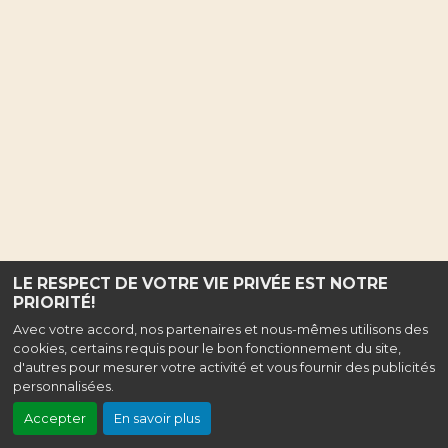
LE RESPECT DE VOTRE VIE PRIVÉE EST NOTRE
PRIORITÉ!
Avec votre accord, nos partenaires et nous-mêmes utilisons des
cookies, certains requis pour le bon fonctionnement du site,
d'autres pour mesurer votre activité et vous fournir des publicités
personnalisées.
Accepter
En savoir plus