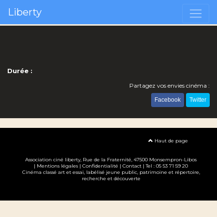
Liberty
Durée :
Partagez vos envies cinéma :
Facebook
Twitter
Haut de page
Association ciné liberty
, Rue de la Fraternité, 47500 Monsempron-Libos
|
Mentions légales
|
Confidentialité
|
Contact
| Tel : 05 53 71 59 20
Cinéma classé art et essai, labélisé jeune public, patrimoine et répertoire,
recherche et découverte
Création site internet www.erakys.com