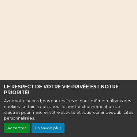
LE RESPECT DE VOTRE VIE PRIVÉE EST NOTRE
PRIORITÉ!
Avec votre accord, nos partenaires et nous-mêmes utilisons des
cookies, certains requis pour le bon fonctionnement du site,
d'autres pour mesurer votre activité et vous fournir des publicités
personnalisées.
Accepter
En savoir plus