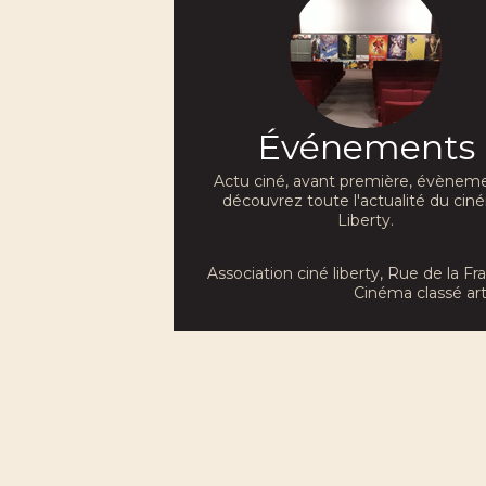
Événements
Actu ciné, avant première, évèneme
découvrez toute l'actualité du ci
Liberty.
Association ciné liberty
, Rue de la F
Cinéma classé art