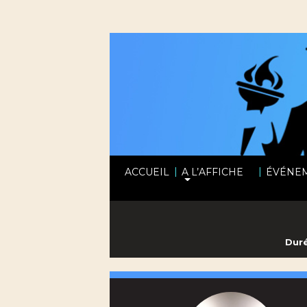
|
|
ACCUEIL
A L’AFFICHE
ÉVÉNE
Duré