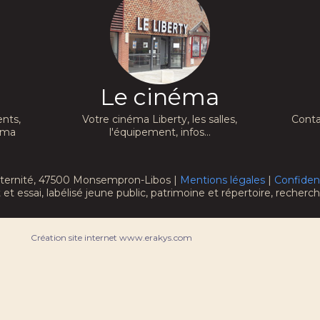
Le cinéma
nts,
Votre cinéma Liberty, les salles,
Conta
néma
l'équipement, infos...
raternité, 47500 Monsempron-Libos |
Mentions légales
|
Confident
 et essai, labélisé jeune public, patrimoine et répertoire, recher
Création site internet www.erakys.com