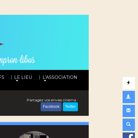
|
|
FS
LE LIEU
L’ASSOCIATION
Partagez vos envies cinéma :
Facebook
Twitter