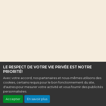
LE RESPECT DE VOTRE VIE PRIVÉE EST NOTRE
PRIORITÉ!
Avec votre accord, nos partenaires et nous-mêmes utilisons des
cookies, certains requis pour le bon fonctionnement du site,
d'autres pour mesurer votre activité et vous fournir des publicités
personnalisées.
Accepter
En savoir plus