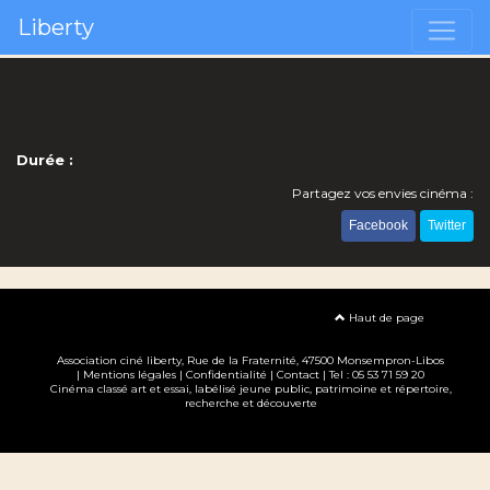
Liberty
Durée :
Partagez vos envies cinéma :
Facebook
Twitter
Haut de page
Association ciné liberty
, Rue de la Fraternité, 47500 Monsempron-Libos
|
Mentions légales
|
Confidentialité
|
Contact
| Tel : 05 53 71 59 20
Cinéma classé art et essai, labélisé jeune public, patrimoine et répertoire,
recherche et découverte
Création site internet www.erakys.com