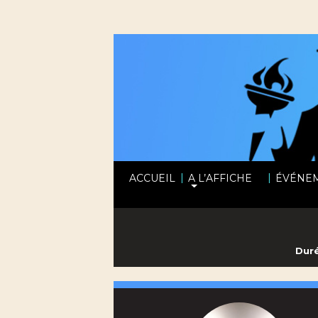
|
|
ACCUEIL
A L’AFFICHE
ÉVÉNE
Duré