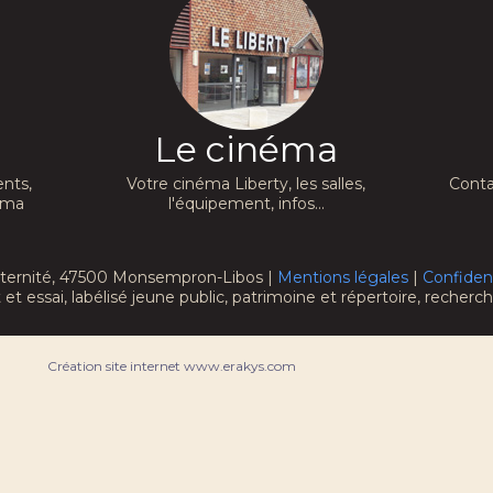
Le cinéma
nts,
Votre cinéma Liberty, les salles,
Conta
néma
l'équipement, infos...
raternité, 47500 Monsempron-Libos |
Mentions légales
|
Confident
 et essai, labélisé jeune public, patrimoine et répertoire, recher
Création site internet www.erakys.com