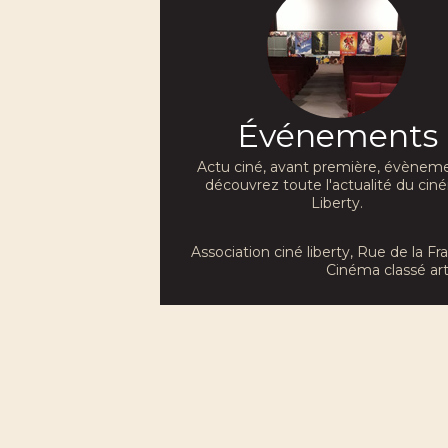
Événements
Actu ciné, avant première, évèneme
découvrez toute l'actualité du ci
Liberty.
Association ciné liberty
, Rue de la F
Cinéma classé art