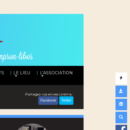
|
|
FS
LE LIEU
L’ASSOCIATION
Partagez vos envies cinéma :
Facebook
Twitter