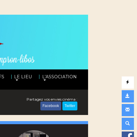
|
|
FS
LE LIEU
L’ASSOCIATION
Partagez vos envies cinéma :
Facebook
Twitter