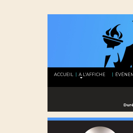
|
|
ACCUEIL
A L’AFFICHE
ÉVÉNE
Duré