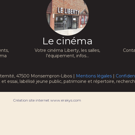
Le cinéma
nts,
Votre cinéma Liberty, les salles,
Conta
néma
l'équipement, infos...
raternité, 47500 Monsempron-Libos |
Mentions légales
|
Confident
 et essai, labélisé jeune public, patrimoine et répertoire, recher
Création site internet www.erakys.com