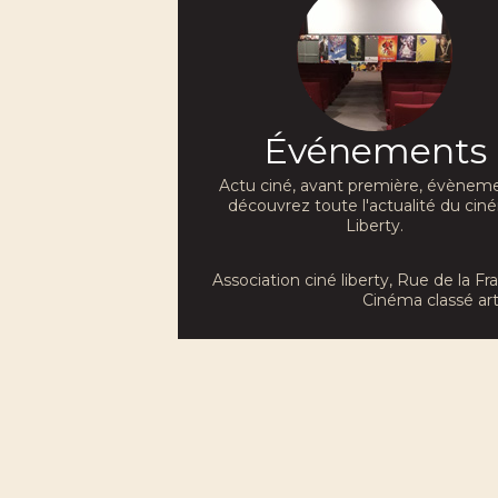
Événements
Actu ciné, avant première, évèneme
découvrez toute l'actualité du ci
Liberty.
Association ciné liberty
, Rue de la F
Cinéma classé art