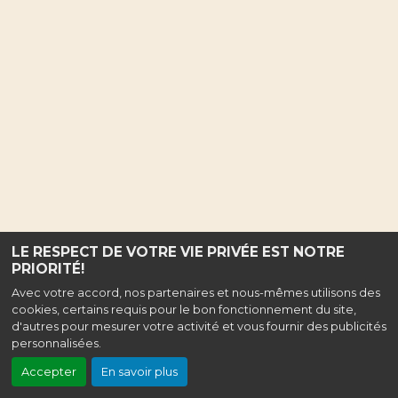
LE RESPECT DE VOTRE VIE PRIVÉE EST NOTRE
PRIORITÉ!
Avec votre accord, nos partenaires et nous-mêmes utilisons des
cookies, certains requis pour le bon fonctionnement du site,
d'autres pour mesurer votre activité et vous fournir des publicités
personnalisées.
Accepter
En savoir plus