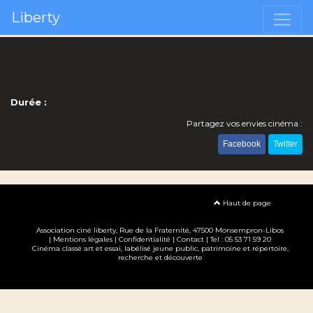
Liberty
Durée :
Partagez vos envies cinéma :
Facebook
Twitter
Haut de page
Association ciné liberty
, Rue de la Fraternité, 47500 Monsempron-Libos
|
Mentions légales
|
Confidentialité
|
Contact
| Tel : 05 53 71 59 20
Cinéma classé art et essai, labélisé jeune public, patrimoine et répertoire,
recherche et découverte
Création site internet www.erakys.com