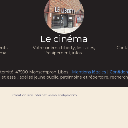
Le cinéma
nts,
Votre cinéma Liberty, les salles,
Conta
néma
l'équipement, infos...
raternité, 47500 Monsempron-Libos |
Mentions légales
|
Confident
 et essai, labélisé jeune public, patrimoine et répertoire, recher
Création site internet www.erakys.com