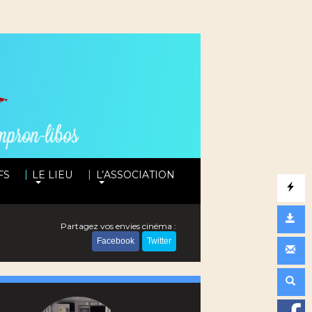
|
|
FS
LE LIEU
L’ASSOCIATION
Partagez vos envies cinéma :
Facebook
Twitter