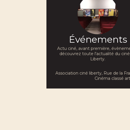
Événements
Actu ciné, avant première, évèneme
découvrez toute l'actualité du ci
Liberty.
Association ciné liberty
, Rue de la F
Cinéma classé art