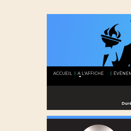
|
|
ACCUEIL
A L’AFFICHE
ÉVÉNE
Duré