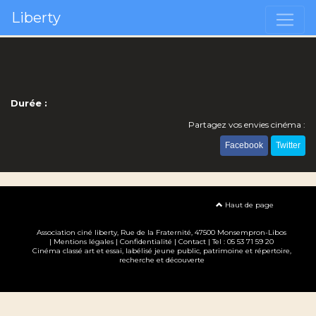
Liberty
Durée :
Partagez vos envies cinéma :
Facebook
Twitter
Haut de page
Association ciné liberty
, Rue de la Fraternité, 47500 Monsempron-Libos
|
Mentions légales
|
Confidentialité
|
Contact
| Tel : 05 53 71 59 20
Cinéma classé art et essai, labélisé jeune public, patrimoine et répertoire,
recherche et découverte
Création site internet www.erakys.com