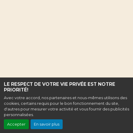
LE RESPECT DE VOTRE VIE PRIVÉE EST NOTRE
PRIORITÉ!
Avec votre accord, nos partenaires et nous-mêmes utilisons des
cookies, certains requis pour le bon fonctionnement du site,
d'autres pour mesurer votre activité et vous fournir des publicités
personnalisées.
Accepter
En savoir plus