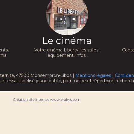
Le cinéma
nts,
Votre cinéma Liberty, les salles,
Conta
néma
l'équipement, infos...
raternité, 47500 Monsempron-Libos |
Mentions légales
|
Confident
 et essai, labélisé jeune public, patrimoine et répertoire, recher
Création site internet www.erakys.com