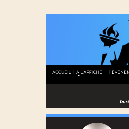
|
|
ACCUEIL
A L’AFFICHE
ÉVÉNE
Duré