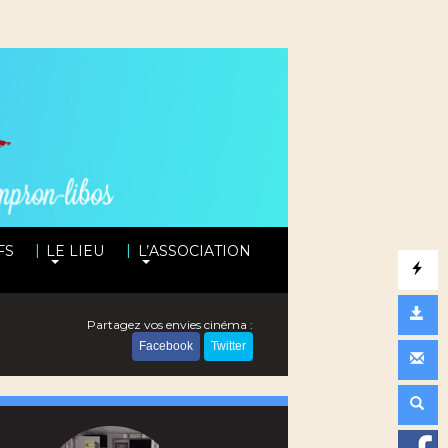
|
|
FS
LE LIEU
L’ASSOCIATION
Partagez vos envies cinéma :
Facebook
Twitter