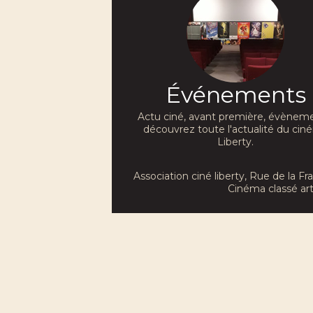
Événements
Actu ciné, avant première, évèneme
découvrez toute l'actualité du ci
Liberty.
Association ciné liberty
, Rue de la F
Cinéma classé art