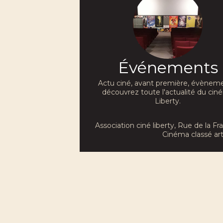
Événements
Actu ciné, avant première, évèneme
découvrez toute l'actualité du ci
Liberty.
Association ciné liberty
, Rue de la F
Cinéma classé art