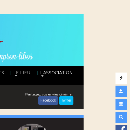
|
|
FS
LE LIEU
L’ASSOCIATION
Partagez vos envies cinéma :
Facebook
Twitter