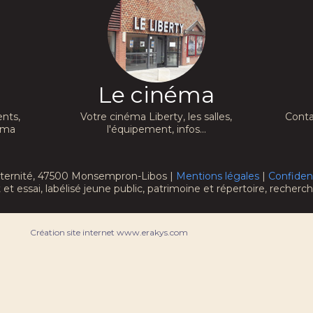
Le cinéma
nts,
Votre cinéma Liberty, les salles,
Conta
néma
l'équipement, infos...
raternité, 47500 Monsempron-Libos |
Mentions légales
|
Confident
 et essai, labélisé jeune public, patrimoine et répertoire, recher
Création site internet www.erakys.com