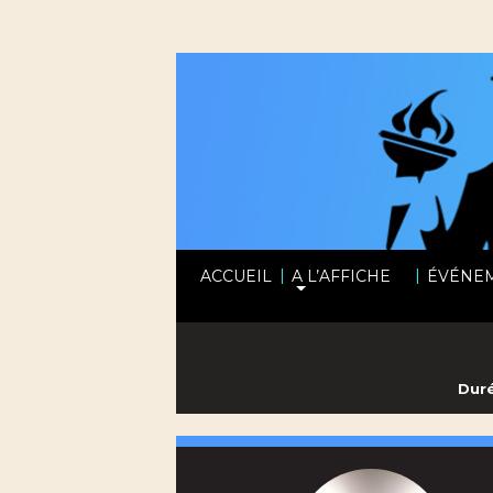
|
|
ACCUEIL
A L’AFFICHE
ÉVÉNE
Duré