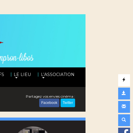
|
|
FS
LE LIEU
L’ASSOCIATION
Partagez vos envies cinéma :
Facebook
Twitter