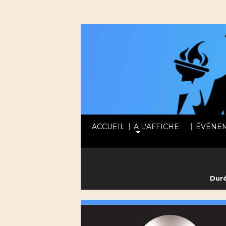
|
|
ACCUEIL
A L’AFFICHE
ÉVÉNE
Duré