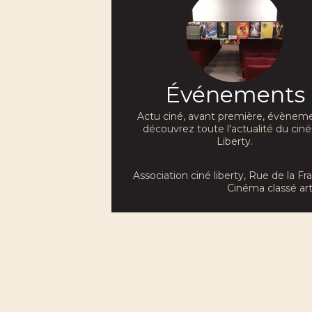
Événements
Actu ciné, avant première, évèneme
découvrez toute l'actualité du ci
Liberty.
Association ciné liberty
, Rue de la F
Cinéma classé art