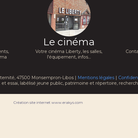
Le cinéma
nts,
Votre cinéma Liberty, les salles,
Conta
néma
l'équipement, infos...
raternité, 47500 Monsempron-Libos |
Mentions légales
|
Confident
 et essai, labélisé jeune public, patrimoine et répertoire, recher
Création site internet www.erakys.com