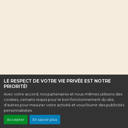
LE RESPECT DE VOTRE VIE PRIVÉE EST NOTRE
PRIORITÉ!
Avec votre accord, nos partenaires et nous-mêmes utilisons des
cookies, certains requis pour le bon fonctionnement du site,
d'autres pour mesurer votre activité et vous fournir des publicités
personnalisées.
Accepter
En savoir plus