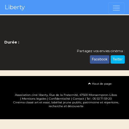
Liberty
Durée :
Partagez vos envies cinéma :
Facebook
Twitter
Haut de page
Association ciné liberty
, Rue de la Fraternité, 47500 Monsempron-Libos
|
Mentions légales
|
Confidentialité
|
Contact
| Tel : 05 53 71 59 20
Cinéma classé art et essai, labélisé jeune public, patrimoine et répertoire,
recherche et découverte
Création site internet www.erakys.com