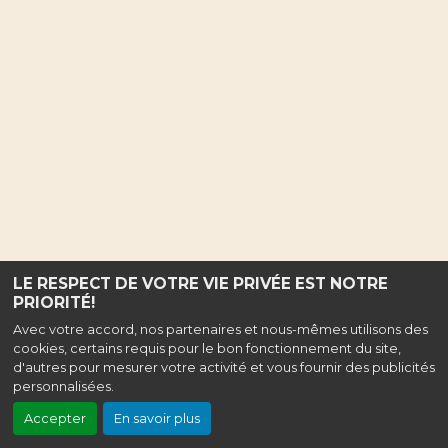
LE RESPECT DE VOTRE VIE PRIVÉE EST NOTRE
PRIORITÉ!
Avec votre accord, nos partenaires et nous-mêmes utilisons des
cookies, certains requis pour le bon fonctionnement du site,
d'autres pour mesurer votre activité et vous fournir des publicités
personnalisées.
Accepter
En savoir plus