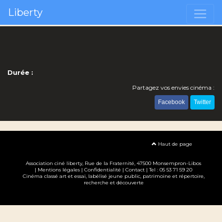
Liberty
Durée :
Partagez vos envies cinéma :
Facebook
Twitter
Haut de page
Association ciné liberty
, Rue de la Fraternité, 47500 Monsempron-Libos
|
Mentions légales
|
Confidentialité
|
Contact
| Tel : 05 53 71 59 20
Cinéma classé art et essai, labélisé jeune public, patrimoine et répertoire,
recherche et découverte
Création site internet www.erakys.com