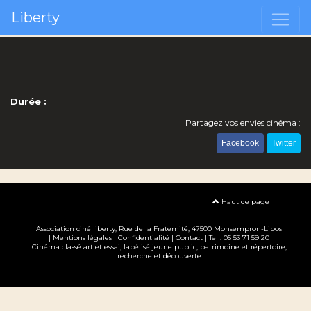
Liberty
Durée :
Partagez vos envies cinéma :
Facebook
Twitter
Haut de page
Association ciné liberty
, Rue de la Fraternité, 47500 Monsempron-Libos
|
Mentions légales
|
Confidentialité
|
Contact
| Tel : 05 53 71 59 20
Cinéma classé art et essai, labélisé jeune public, patrimoine et répertoire,
recherche et découverte
Création site internet www.erakys.com