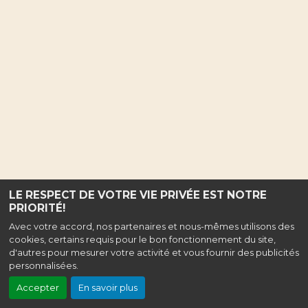
LE RESPECT DE VOTRE VIE PRIVÉE EST NOTRE
PRIORITÉ!
Avec votre accord, nos partenaires et nous-mêmes utilisons des
cookies, certains requis pour le bon fonctionnement du site,
d'autres pour mesurer votre activité et vous fournir des publicités
personnalisées.
Accepter
En savoir plus