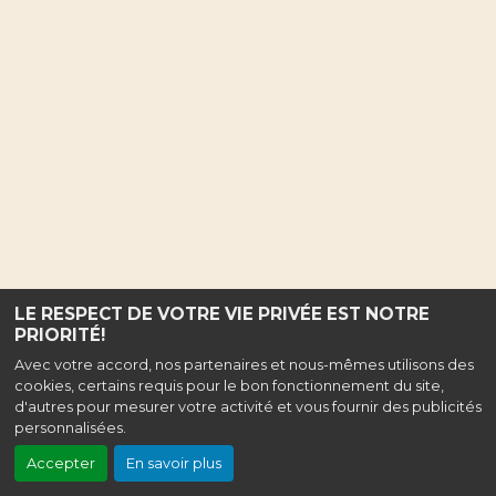
LE RESPECT DE VOTRE VIE PRIVÉE EST NOTRE
PRIORITÉ!
Avec votre accord, nos partenaires et nous-mêmes utilisons des
cookies, certains requis pour le bon fonctionnement du site,
d'autres pour mesurer votre activité et vous fournir des publicités
personnalisées.
Accepter
En savoir plus