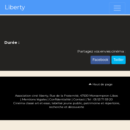
Liberty
Durée :
Partagez vos envies cinéma :
Facebook
Twitter
Haut de page
Association ciné liberty
, Rue de la Fraternité, 47500 Monsempron-Libos
|
Mentions légales
|
Confidentialité
|
Contact
| Tel : 05 53 71 59 20
Cinéma classé art et essai, labélisé jeune public, patrimoine et répertoire,
recherche et découverte
Création site internet www.erakys.com