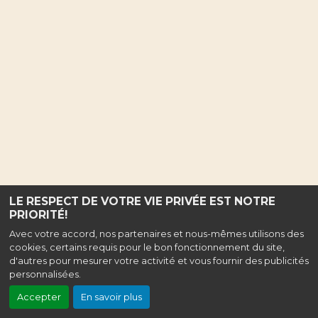
LE RESPECT DE VOTRE VIE PRIVÉE EST NOTRE
PRIORITÉ!
Avec votre accord, nos partenaires et nous-mêmes utilisons des
cookies, certains requis pour le bon fonctionnement du site,
d'autres pour mesurer votre activité et vous fournir des publicités
personnalisées.
Accepter
En savoir plus