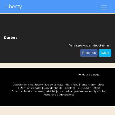
Liberty
Durée :
Partagez vos envies cinéma :
Facebook
Twitter
Haut de page
Association ciné liberty
, Rue de la Fraternité, 47500 Monsempron-Libos
|
Mentions légales
|
Confidentialité
|
Contact
| Tel : 05 53 71 59 20
Cinéma classé art et essai, labélisé jeune public, patrimoine et répertoire,
recherche et découverte
Création site internet www.erakys.com