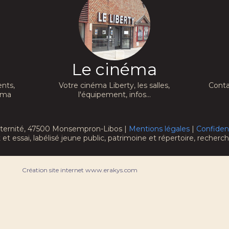
Le cinéma
nts,
Votre cinéma Liberty, les salles,
Conta
néma
l'équipement, infos...
raternité, 47500 Monsempron-Libos |
Mentions légales
|
Confident
 et essai, labélisé jeune public, patrimoine et répertoire, recher
Création site internet www.erakys.com