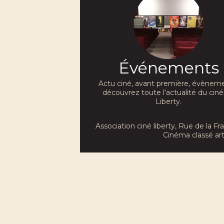
Événements
Actu ciné, avant première, évèneme
découvrez toute l'actualité du ci
Liberty.
Association ciné liberty
, Rue de la F
Cinéma classé art