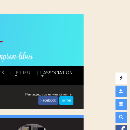
|
|
FS
LE LIEU
L’ASSOCIATION
Partagez vos envies cinéma :
Facebook
Twitter