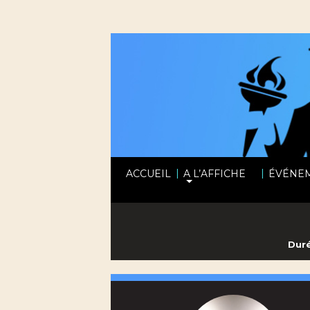
|
|
ACCUEIL
A L’AFFICHE
ÉVÉNE
Duré