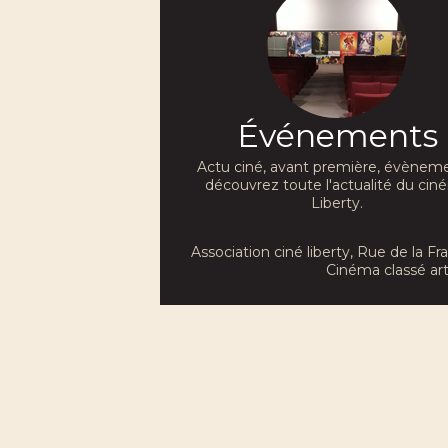
Événements
Actu ciné, avant première, évèneme
découvrez toute l'actualité du ci
Liberty.
Association ciné liberty
, Rue de la F
Cinéma classé art