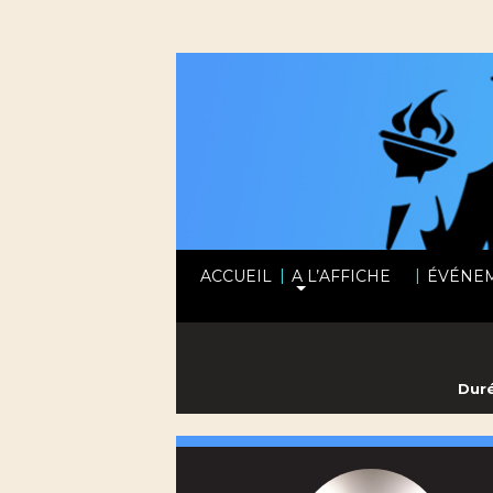
|
|
ACCUEIL
A L’AFFICHE
ÉVÉNE
Duré