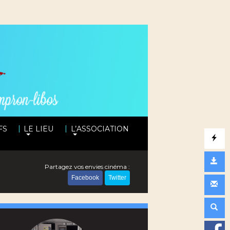
|
|
FS
LE LIEU
L’ASSOCIATION
Partagez vos envies cinéma :
Facebook
Twitter