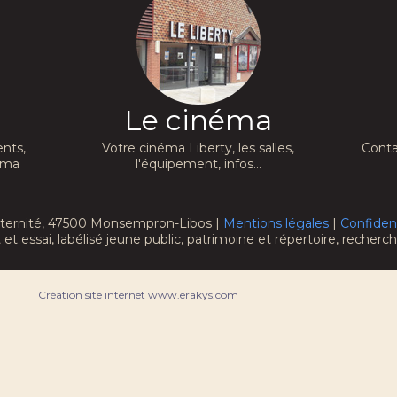
Le cinéma
nts,
Votre cinéma Liberty, les salles,
Conta
néma
l'équipement, infos...
raternité, 47500 Monsempron-Libos |
Mentions légales
|
Confident
 et essai, labélisé jeune public, patrimoine et répertoire, recher
Création site internet www.erakys.com