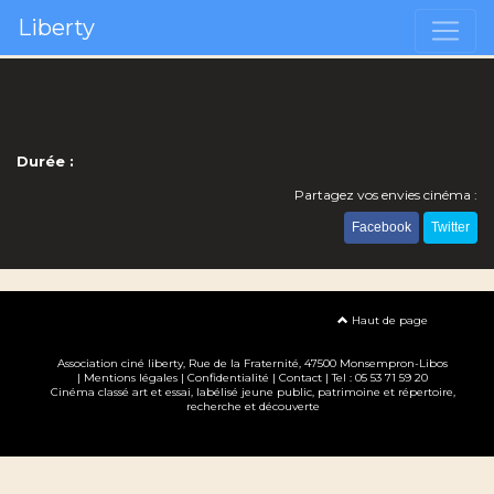
Liberty
Durée :
Partagez vos envies cinéma :
Facebook
Twitter
Haut de page
Association ciné liberty
, Rue de la Fraternité, 47500 Monsempron-Libos
|
Mentions légales
|
Confidentialité
|
Contact
| Tel : 05 53 71 59 20
Cinéma classé art et essai, labélisé jeune public, patrimoine et répertoire,
recherche et découverte
Création site internet www.erakys.com