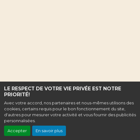
LE RESPECT DE VOTRE VIE PRIVÉE EST NOTRE
PRIORITÉ!
Avec votre accord, nos partenaires et nous-mêmes utilisons des
cookies, certains requis pour le bon fonctionnement du site,
d'autres pour mesurer votre activité et vous fournir des publicités
personnalisées.
Accepter
En savoir plus