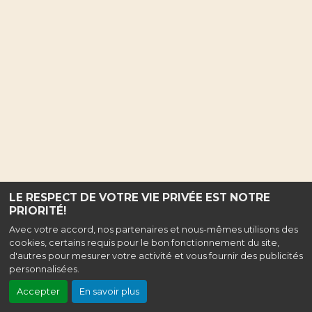
LE RESPECT DE VOTRE VIE PRIVÉE EST NOTRE
PRIORITÉ!
Avec votre accord, nos partenaires et nous-mêmes utilisons des
cookies, certains requis pour le bon fonctionnement du site,
d'autres pour mesurer votre activité et vous fournir des publicités
personnalisées.
Accepter
En savoir plus