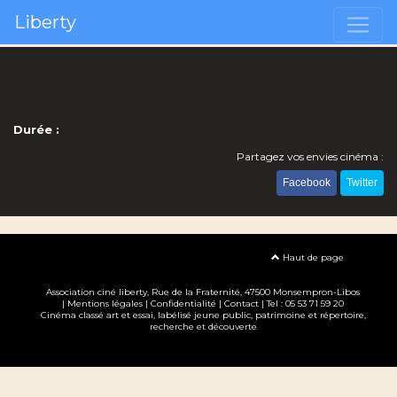
Liberty
Durée :
Partagez vos envies cinéma :
Facebook
Twitter
Haut de page
Association ciné liberty
, Rue de la Fraternité, 47500 Monsempron-Libos
|
Mentions légales
|
Confidentialité
|
Contact
| Tel : 05 53 71 59 20
Cinéma classé art et essai, labélisé jeune public, patrimoine et répertoire,
recherche et découverte
Création site internet www.erakys.com