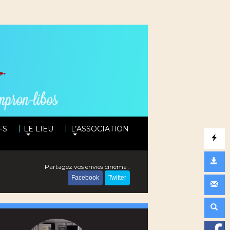
|
|
FS
LE LIEU
L’ASSOCIATION
Partagez vos envies cinéma :
Facebook
Twitter