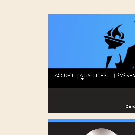
|
|
ACCUEIL
A L’AFFICHE
ÉVÉNE
Duré