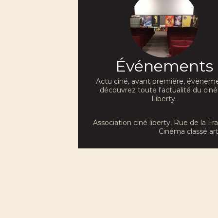
Événements
Actu ciné, avant première, évèneme
découvrez toute l'actualité du ci
Liberty.
Association ciné liberty
, Rue de la F
Cinéma classé art