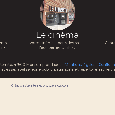
Le cinéma
nts,
Votre cinéma Liberty, les salles,
Conta
néma
l'équipement, infos...
raternité, 47500 Monsempron-Libos |
Mentions légales
|
Confident
 et essai, labélisé jeune public, patrimoine et répertoire, recher
Création site internet www.erakys.com