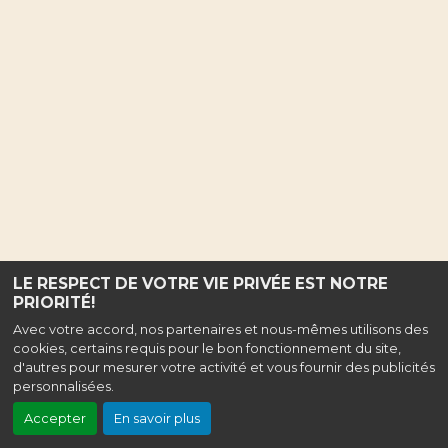
LE RESPECT DE VOTRE VIE PRIVÉE EST NOTRE
PRIORITÉ!
Avec votre accord, nos partenaires et nous-mêmes utilisons des
cookies, certains requis pour le bon fonctionnement du site,
d'autres pour mesurer votre activité et vous fournir des publicités
personnalisées.
Accepter
En savoir plus