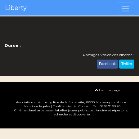
Liberty
Durée :
Partagez vos envies cinéma :
Facebook
Twitter
Haut de page
Association ciné liberty
, Rue de la Fraternité, 47500 Monsempron-Libos
|
Mentions légales
|
Confidentialité
|
Contact
| Tel : 05 53 71 59 20
Cinéma classé art et essai, labélisé jeune public, patrimoine et répertoire,
recherche et découverte
Création site internet www.erakys.com