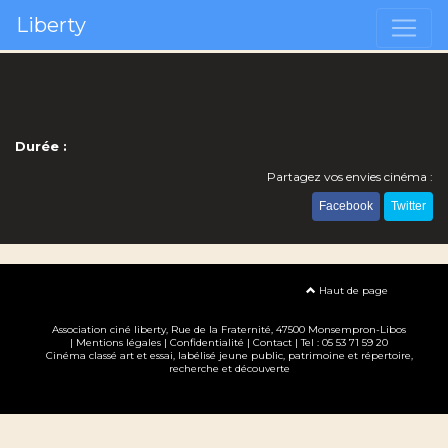
Liberty
Durée :
Partagez vos envies cinéma :
Facebook
Twitter
Haut de page
Association ciné liberty
, Rue de la Fraternité, 47500 Monsempron-Libos
|
Mentions légales
|
Confidentialité
|
Contact
| Tel : 05 53 71 59 20
Cinéma classé art et essai, labélisé jeune public, patrimoine et répertoire,
recherche et découverte
Création site internet www.erakys.com