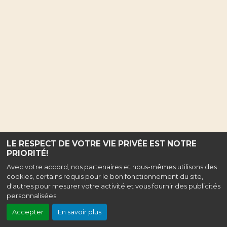
LE RESPECT DE VOTRE VIE PRIVÉE EST NOTRE
PRIORITÉ!
Avec votre accord, nos partenaires et nous-mêmes utilisons des
cookies, certains requis pour le bon fonctionnement du site,
d'autres pour mesurer votre activité et vous fournir des publicités
personnalisées.
Accepter
En savoir plus