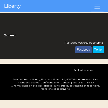
Liberty
Durée :
Partagez vos envies cinéma :
Facebook
Twitter
Haut de page
Association ciné liberty
, Rue de la Fraternité, 47500 Monsempron-Libos
|
Mentions légales
|
Confidentialité
|
Contact
| Tel : 05 53 71 59 20
Cinéma classé art et essai, labélisé jeune public, patrimoine et répertoire,
recherche et découverte
Création site internet www.erakys.com