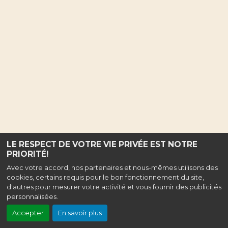
LE RESPECT DE VOTRE VIE PRIVÉE EST NOTRE
PRIORITÉ!
Avec votre accord, nos partenaires et nous-mêmes utilisons des
cookies, certains requis pour le bon fonctionnement du site,
d'autres pour mesurer votre activité et vous fournir des publicités
personnalisées.
Accepter
En savoir plus