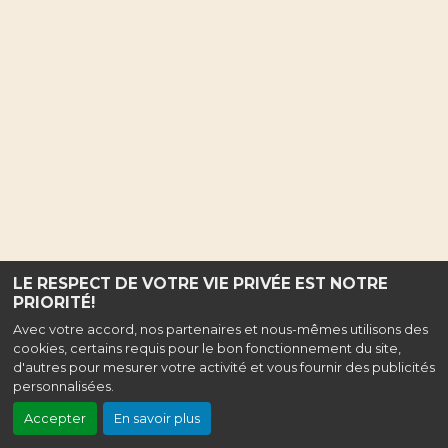
LE RESPECT DE VOTRE VIE PRIVÉE EST NOTRE
PRIORITÉ!
Avec votre accord, nos partenaires et nous-mêmes utilisons des
cookies, certains requis pour le bon fonctionnement du site,
d'autres pour mesurer votre activité et vous fournir des publicités
personnalisées.
Accepter
En savoir plus