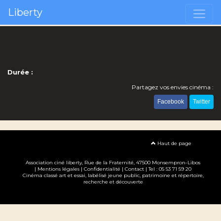
Liberty
Durée :
Partagez vos envies cinéma :
Facebook
Twitter
Haut de page
Association ciné liberty
, Rue de la Fraternité, 47500 Monsempron-Libos
|
Mentions légales
|
Confidentialité
|
Contact
| Tel : 05 53 71 59 20
Cinéma classé art et essai, labélisé jeune public, patrimoine et répertoire,
recherche et découverte
Création site internet www.erakys.com